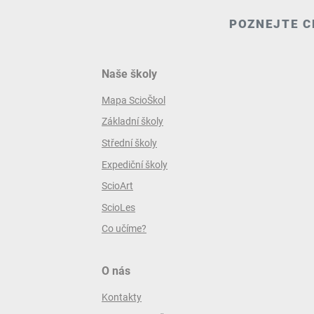
POZNEJTE C
Naše školy
Mapa ScioŠkol
Základní školy
Střední školy
Expediční školy
ScioArt
ScioLes
Co učíme?
O nás
Kontakty