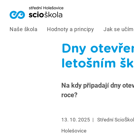
Naše škola
Hodnoty a principy
Jak se učím
Dny otevře
letošním š
Na kdy připadají dny ote
roce?
13. 10. 2025
|
Střední ScioŠko
Holešovice