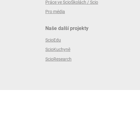
Práce ve ScioŠkolách / Scio
Pro média
Naše další projekty
ScioEdu
ScioKuchyně
ScioResearch